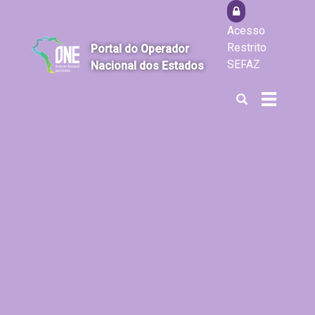
Acesso
Restrito
Portal do Operador
SEFAZ
Nacional dos Estados
Abrir
Alterna
a
a
busca
navegaçã