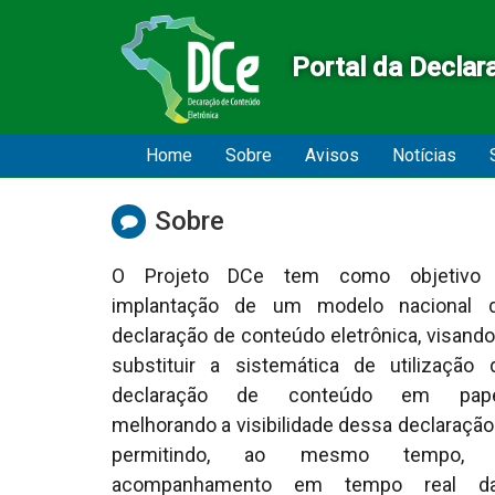
Portal da Declar
Início
Inicial
Home
Sobre
Avisos
Notícias
do
menu
Sobre
O Projeto DCe tem como objetivo
implantação de um modelo nacional 
declaração de conteúdo eletrônica, visando
substituir a sistemática de utilização 
declaração de conteúdo em pape
melhorando a visibilidade dessa declaração
permitindo, ao mesmo tempo,
acompanhamento em tempo real d