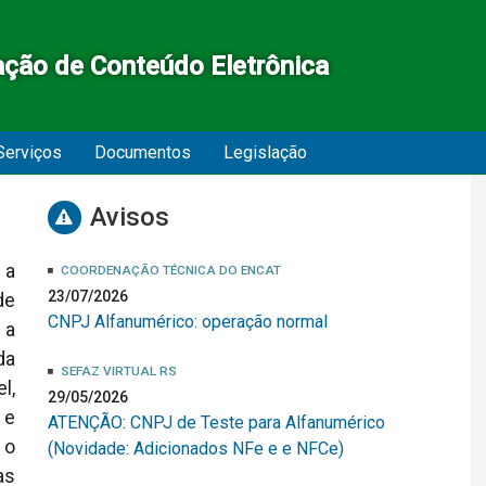
ação de Conteúdo Eletrônica
Serviços
Documentos
Legislação
Avisos
 a
COORDENAÇÃO TÉCNICA DO ENCAT
23/07/2026
de
CNPJ Alfanumérico: operação normal
 a
da
SEFAZ VIRTUAL RS
l,
29/05/2026
 e
ATENÇÃO: CNPJ de Teste para Alfanumérico
 o
(Novidade: Adicionados NFe e e NFCe)
as