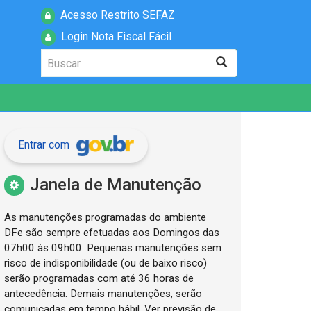
Acesso Restrito SEFAZ
Login Nota Fiscal Fácil
Buscar
Buscar
Entrar com
Janela de Manutenção
As manutenções programadas do ambiente
DFe são sempre efetuadas aos Domingos das
07h00 às 09h00. Pequenas manutenções sem
risco de indisponibilidade (ou de baixo risco)
serão programadas com até 36 horas de
antecedência. Demais manutenções, serão
comunicadas em tempo hábil. Ver previsão de