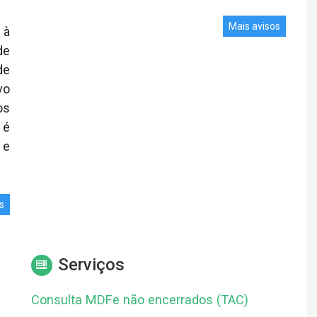
Mais avisos
 à
de
de
vo
os
 é
 e
s
Serviços
Consulta MDFe não encerrados (TAC)