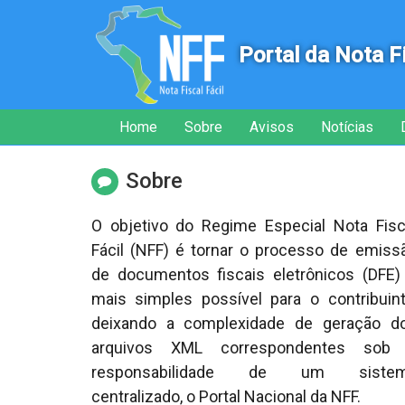
Portal da Nota F
Início
Inicial
Home
Sobre
Avisos
Notícias
do
menu
Sobre
O objetivo do Regime Especial Nota Fisc
Fácil (NFF) é tornar o processo de emiss
de documentos fiscais eletrônicos (DFE)
mais simples possível para o contribuint
deixando a complexidade de geração d
arquivos XML correspondentes sob
responsabilidade de um siste
centralizado, o Portal Nacional da NFF.