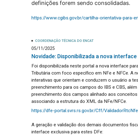
definições forem sendo consolidadas.
https://www.cgibs.gov.br/cartilha-orientativa-para
COORDENAÇÃO TÉCNICA DO ENCAT
05/11/2025
Novidade: Disponibilizada a nova interfac
Foi disponibilizada neste portal a nova interface 
Tributária com foco específico em NFe e NFCe. A 
interativas que orientam e conduzem o usuário a tes
preenchimento para os campos do IBS e CBS, além d
preenchimento dos campos alinhado aos conceitos d
associando a estrutura do XML da NFe/NFCe.
https://dfe-portal.svrs.rs.gov.br/Cff/ValidadorRtcNfe
A geração e validação dos demais documentos fisca
interface exclusiva para estes DFe: