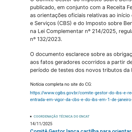
publicado, em conjunto com a Receita F
as orientações oficiais relativas ao iníc
e Serviços (CBS) e do Imposto sobre Ben
na Lei Complementar nº 214/2025, regu
nº 132/2023.
O documento esclarece sobre as obrigaçõ
aos fatos geradores ocorridos a partir de
período de testes dos novos tributos da 
Notícia completa no site do CG:
https://www.cgibs.gov.br/comite-gestor-do-ibs-e-re
entrada-em-vigor-da-cbs-e-do-ibs-em-1-de-janeir
COORDENAÇÃO TÉCNICA DO ENCAT
14/11/2025
Comitê Gestor lança cartilha para orientar