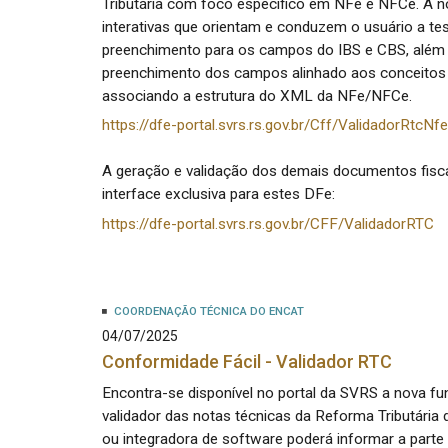
Tributária com foco específico em NFe e NFCe. A 
interativas que orientam e conduzem o usuário a tes
preenchimento para os campos do IBS e CBS, além d
preenchimento dos campos alinhado aos conceitos d
associando a estrutura do XML da NFe/NFCe.
https://dfe-portal.svrs.rs.gov.br/Cff/ValidadorRtcNfe
A geração e validação dos demais documentos fisca
interface exclusiva para estes DFe:
https://dfe-portal.svrs.rs.gov.br/CFF/ValidadorRTC
COORDENAÇÃO TÉCNICA DO ENCAT
04/07/2025
Conformidade Fácil - Validador RTC
Encontra-se disponível no portal da SVRS a nova fu
validador das notas técnicas da Reforma Tributári
ou integradora de software poderá informar a par