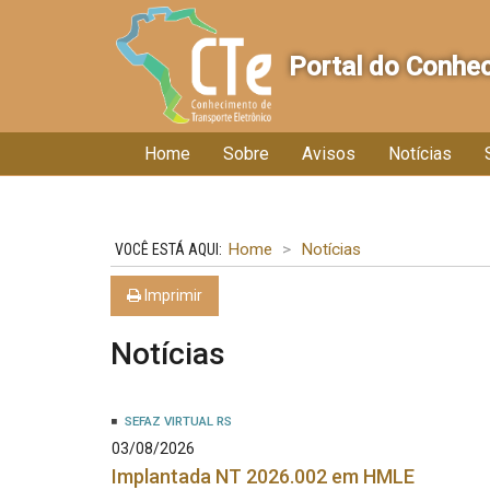
Portal do Conhec
Início
Inicial
Home
Sobre
Avisos
Notícias
do
menu
Home
Notícias
Imprimir
Notícias
SEFAZ VIRTUAL RS
03/08/2026
Implantada NT 2026.002 em HMLE