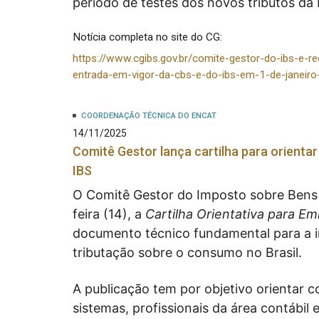
período de testes dos novos tributos da 
Notícia completa no site do CG:
https://www.cgibs.gov.br/comite-gestor-do-ibs-e-re
entrada-em-vigor-da-cbs-e-do-ibs-em-1-de-janeir
COORDENAÇÃO TÉCNICA DO ENCAT
14/11/2025
Comitê Gestor lança cartilha para orientar
IBS
O Comitê Gestor do Imposto sobre Bens e
feira (14), a
Cartilha Orientativa para Em
documento técnico fundamental para a 
tributação sobre o consumo no Brasil.
A publicação tem por objetivo orientar c
sistemas, profissionais da área contábil e