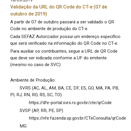
18/09/2019
Validação da URL do QR Code do CT-e (07 de
outubro de 2019)
A partir de 07 de outubro passará a ser validado o QR
Code no ambiente de produção do CT-e.
Cada SEFAZ Autorizador possui um endereço específico
que será verificado na informação do QR Code no CT-e.
Para auxiliar os contribuintes, segue a URL de QR Code
que deve ser indicada conforme a UF do emitente
(mesmo no caso de SVC):
Ambiente de Produção:
SVRS (AC, AL, AM, BA, CE, DF, ES, GO, MA, PA, PB,
PI, RJ, RN, RO, RS, SC, TO)
https://dfe-portal.svrs.rs.gov.br/cte/qrCode
SVSP (AP, RR, PE, SP)
https://nfe.fazenda.sp.gov.br/CTeConsulta/qrCode
MG