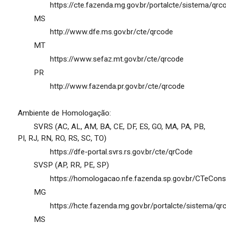
https://cte.fazenda.mg.gov.br/portalcte/sistema/qrc
MS
http://www.dfe.ms.gov.br/cte/qrcode
MT
https://www.sefaz.mt.gov.br/cte/qrcode
PR
http://www.fazenda.pr.gov.br/cte/qrcode
Ambiente de Homologação:
SVRS (AC, AL, AM, BA, CE, DF, ES, GO, MA, PA, PB,
PI, RJ, RN, RO, RS, SC, TO)
https://dfe-portal.svrs.rs.gov.br/cte/qrCode
SVSP (AP, RR, PE, SP)
https://homologacao.nfe.fazenda.sp.gov.br/CTeCons
MG
https://hcte.fazenda.mg.gov.br/portalcte/sistema/qr
MS