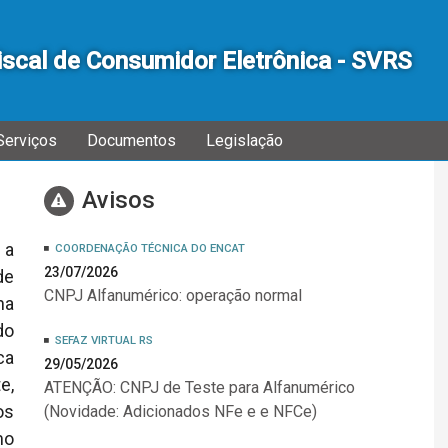
iscal de Consumidor Eletrônica - SVRS
Serviços
Documentos
Legislação
Avisos
 a
COORDENAÇÃO TÉCNICA DO ENCAT
23/07/2026
de
CNPJ Alfanumérico: operação normal
ha
do
SEFAZ VIRTUAL RS
ca
29/05/2026
e,
ATENÇÃO: CNPJ de Teste para Alfanumérico
os
(Novidade: Adicionados NFe e e NFCe)
mo