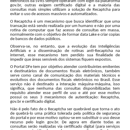
eletrônicos da SVRS sempre operaram com login da plataforma
gov.br, outras exigem certificado digital e a maioria das
consultas mais simples utilizam a solução de Recaptcha para
evitar o uso de acessos massivos e automatizados.
O Recaptcha é um mecanismo que busca identificar que uma
transação está sendo realizada por um humano e não por uma
rotina de computar que faz acesso de consultas em massa,
normalmente com o objetivo de formar data Lake e criar copias
de bancos de dados públicos.
Observa-se, no entanto, que a evolução das Inteligências
Artificiais e a disseminação de rotinas anti-Recaptcha na
internet, esse mecanismo tem perdido sua finalidade de
impedir que áreas sensíveis dos sistemas fiquem expostos.
O Portal DFe tem por objetivo atender contribuintes emitentes
e destinatários de documentos fiscais eletrônicos, também
serve como canal de comunicação dos materiais técnicos e
evolutivos dos documentos fiscais eletrônicos no Brasil. Esse
serviço não é destinado a interação máquina-máquina, isso
significa, que nenhuma das consultas disponibilizadas tem
requisito atender esse perfil de uso e até por esse motivo
possui os seus 3 mecanismos de autenticação: Recaptcha,
gov.br e certificado digital.
Não é pelo fato de o Recaptcha ser quebrável que torna o ato
de quebrá-lo uma prática tolerada pela política de segurança
do portal e por esse motivo optou-se em substituir o uso desse
recurso pelo login gov.br. De agora em diante todas as
consultas serão realizadas via certificado digital (para serviços