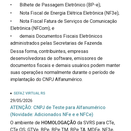
•
Bilhete de Passagem Eletrônico (BP-e);
•
Nota Fiscal de Energia Elétrica Eletrônica (NF3e);
•
Nota Fiscal Fatura de Serviços de Comunicação
Eletrônica (NFCom); e
•
demais Documentos Fiscais Eletrônicos
administrados pelas Secretarias de Fazenda.
Dessa forma, contribuintes, empresas
desenvolvedoras de software, emissores de
documentos fiscais e demais usuários podem manter
suas operações normalmente durante o período de
implantação do CNPJ Alfanumérico.
SEFAZ VIRTUAL RS
29/05/2026
ATENÇÃO: CNPJ de Teste para Alfanumérico
(Novidade: Adicionados NFe e e NFCe)
O ambiente de
HOMOLOGAÇÃO
da SVRS para CTe,
CTe OS, GTVe, BPe, BPe TM, BPe TA, MDFe, NF3e,