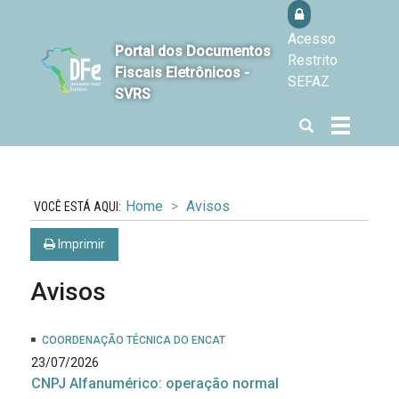
Acesso
Portal dos Documentos
Restrito
Fiscais Eletrônicos -
SEFAZ
SVRS
Abrir
Alterna
a
a
busca
navegaçã
Home
Avisos
Imprimir
Avisos
COORDENAÇÃO TÉCNICA DO ENCAT
23/07/2026
CNPJ Alfanumérico: operação normal