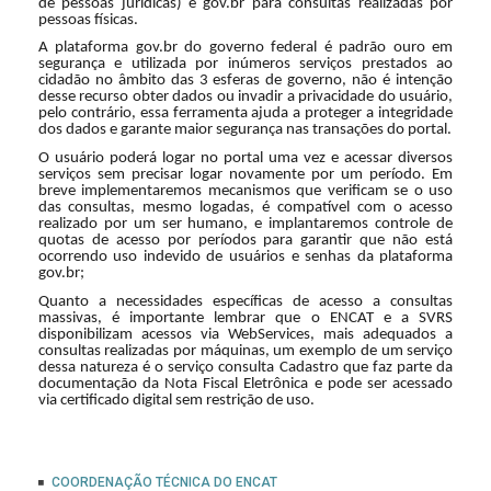
de pessoas jurídicas) e gov.br para consultas realizadas por
pessoas físicas.
A plataforma gov.br do governo federal é padrão ouro em
segurança e utilizada por inúmeros serviços prestados ao
cidadão no âmbito das 3 esferas de governo, não é intenção
desse recurso obter dados ou invadir a privacidade do usuário,
pelo contrário, essa ferramenta ajuda a proteger a integridade
dos dados e garante maior segurança nas transações do portal.
O usuário poderá logar no portal uma vez e acessar diversos
serviços sem precisar logar novamente por um período. Em
breve implementaremos mecanismos que verificam se o uso
das consultas, mesmo logadas, é compatível com o acesso
realizado por um ser humano, e implantaremos controle de
quotas de acesso por períodos para garantir que não está
ocorrendo uso indevido de usuários e senhas da plataforma
gov.br;
Quanto a necessidades específicas de acesso a consultas
massivas, é importante lembrar que o ENCAT e a SVRS
disponibilizam acessos via WebServices, mais adequados a
consultas realizadas por máquinas, um exemplo de um serviço
dessa natureza é o serviço consulta Cadastro que faz parte da
documentação da Nota Fiscal Eletrônica e pode ser acessado
via certificado digital sem restrição de uso.
COORDENAÇÃO TÉCNICA DO ENCAT