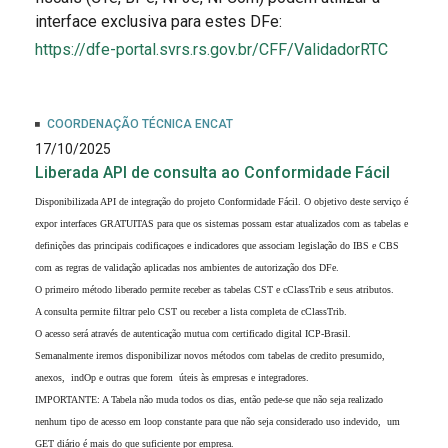
interface exclusiva para estes DFe:
https://dfe-portal.svrs.rs.gov.br/CFF/ValidadorRTC
COORDENAÇÃO TÉCNICA ENCAT
17/10/2025
Liberada API de consulta ao Conformidade Fácil
Disponibilizada API de integração do projeto Conformidade Fácil. O objetivo deste serviço é
expor interfaces GRATUITAS para que os sistemas possam estar atualizados com as tabelas e
definições das principais codificaçoes e indicadores que associam legislação do IBS e CBS
com as regras de validação aplicadas nos ambientes de autorização dos DFe.
O primeiro método liberado permite receber as tabelas CST e cClassTrib e seus atributos.
A consulta permite filtrar pelo CST ou receber a lista completa de cClassTrib.
O acesso será através de autenticação mutua com certificado digital ICP-Brasil.
Semanalmente iremos disponibilizar novos métodos com tabelas de credito presumido,
anexos, indOp e outras que forem úteis às empresas e integradores.
IMPORTANTE: A Tabela não muda todos os dias, então pede-se que não seja realizado
nenhum tipo de acesso em loop constante para que não seja considerado uso indevido, um
GET diário é mais do que suficiente por empresa.