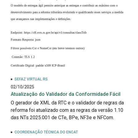
O modelo de entregas ágil permite antecipar as entregas e contribuir ao máximo com o
desenvolvimento para a reforma tributária evoluindo e qualificando esses serviços a medida
que avançamos nas implementações e definições.
Endpoint: https://cff.svrs.rs.gov.br/api/v1/consultas/classTrib
Formato Resposta: json
Filtros possíveis:Cst e NomeCst (em breve teremos outros)
Conexão: TLS 1.2
Certificado Digital: padrão x509 ICP-Brasil
SEFAZ VIRTUAL RS
02/10/2025
Atualização do Validador da Conformidade Fácil
O gerador de XML da RTC e o validador de regras da
reforma foi atualizado com as regras da versão 1.10
das NTs 2025.001 de CTe, BPe, NF3e e NFCom.
COORDENAÇÃO TÉCNICA DO ENCAT