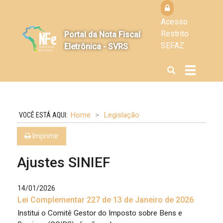
Acesso
Restrito
Portal da Nota Fiscal
SEFAZ
Eletrônica - SVRS
Abrir
Alterna
a
a
busca
navegaçã
Home
Legislação
Imprimir
Ajustes SINIEF
14/01/2026
Lei Complementar 227 de 13 de Janeiro de 2026
Institui o Comitê Gestor do Imposto sobre Bens e