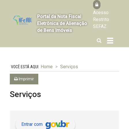
Acesso
Portal da Nota Fiscal
Restrito
Eletrônica de Alienação
SEFAZ
de Bens Imóveis
Abrir
Alterna
a
a
busca
navegaçã
Home
Serviços
Imprimir
Serviços
Entrar com