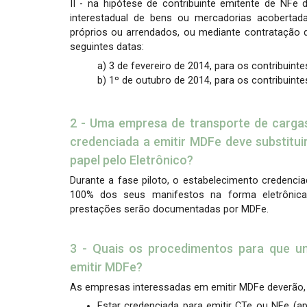
II - na hipótese de contribuinte emitente de NFe 
interestadual de bens ou mercadorias acobertad
próprios ou arrendados, ou mediante contratação d
seguintes datas:
a) 3 de fevereiro de 2014, para os contribuint
b) 1º de outubro de 2014, para os contribuint
2 - Uma empresa de transporte de carga
credenciada a emitir MDFe deve substitu
papel pelo Eletrônico?
Durante a fase piloto, o estabelecimento credenci
100% dos seus manifestos na forma eletrônica
prestações serão documentadas por MDFe.
3 - Quais os procedimentos para que u
emitir MDFe?
As empresas interessadas em emitir MDFe deverão
Estar credenciada para emitir CTe ou NFe (ap