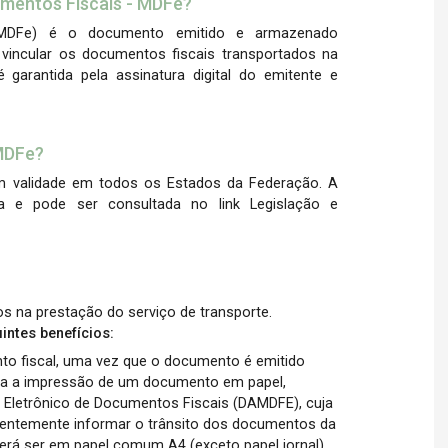
umentos Fiscais - MDFe?
 (MDFe) é o documento emitido e armazenado
a vincular os documentos fiscais transportados na
 é garantida pela assinatura digital do emitente e
 MDFe?
m validade em todos os Estados da Federação. A
a e pode ser consultada no link Legislação e
s na prestação do serviço de transporte.
ntes benefícios:
o fiscal, uma vez que o documento é emitido
la a impressão de um documento em papel,
Eletrônico de Documentos Fiscais (DAMDFE), cuja
entemente informar o trânsito dos documentos da
erá ser em papel comum A4 (exceto papel jornal).