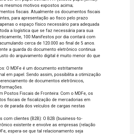
elos mesmos motivos expostos acima;
ntos fiscais. Atualmente os documentos fiscais
ntes, para apresentação ao fisco pelo prazo
 apenas o espaço físico necessário para adequada
da a logística que se faz necessária para sua
teticamente, 100 Manifestos por dia contará com
cumulando cerca de 120.000 ao final de 5 anos.
nte a guarda do documento eletrônico continua
custo do arquivamento digital é muito menor do que
os: O MDFe é um documento estritamente
inal em papel. Sendo assim, possibilita a otimização
gerenciamento de documentos eletrônicos,
informações.
 Postos Fiscais de Fronteira: Com o MDFe, os
tos fiscais de fiscalização de mercadorias em
po de parada dos veículos de cargas nestas
s com clientes (B2B): O B2B (business-to-
ônico existente e envolve as empresas (relação
e, espera-se que tal relacionamento seja