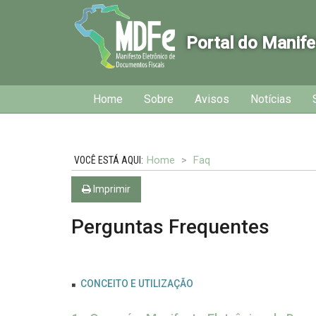
Portal do Manife
Início
Inicial
Home
Sobre
Avisos
Notícias
do
menu
Home
Faq
Imprimir
Perguntas Frequentes
CONCEITO E UTILIZAÇÃO