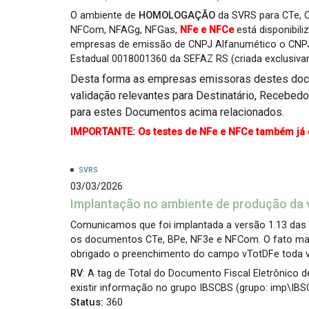
O ambiente de
HOMOLOGAÇÃO
da SVRS para CTe, C
NFCom, NFAGg, NFGas,
NFe e NFCe
está disponibili
empresas de emissão de CNPJ Alfanumético o CNP
Estadual 0018001360 da SEFAZ RS (criada exclusiva
Desta forma as empresas emissoras destes doc
validação relevantes para Destinatário, Recebed
para estes Documentos acima relacionados.
IMPORTANTE: Os testes de NFe e NFCe também já 
SVRS
03/03/2026
Implantação no ambiente de produção da v
Comunicamos que foi implantada a versão 1.13 das N
os documentos CTe, BPe, NF3e e NFCom. O fato mais
obrigado o preenchimento do campo vTotDFe toda ve
RV
: A tag de Total do Documento Fiscal Eletrônico 
existir informação no grupo IBSCBS (grupo: imp\IB
Status:
360