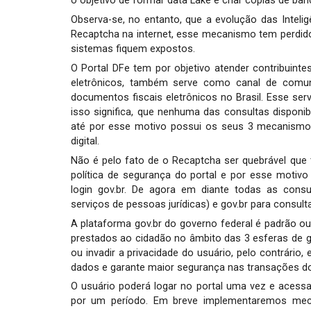
o objetivo de formar data Lake e criar copias de ba
Observa-se, no entanto, que a evolução das Inteligê
Recaptcha na internet, esse mecanismo tem perdido 
sistemas fiquem expostos.
O Portal DFe tem por objetivo atender contribuinte
eletrônicos, também serve como canal de comuni
documentos fiscais eletrônicos no Brasil. Esse ser
isso significa, que nenhuma das consultas disponibi
até por esse motivo possui os seus 3 mecanismos 
digital.
Não é pelo fato de o Recaptcha ser quebrável que t
política de segurança do portal e por esse motivo
login gov.br. De agora em diante todas as consult
serviços de pessoas jurídicas) e gov.br para consult
A plataforma gov.br do governo federal é padrão ou
prestados ao cidadão no âmbito das 3 esferas de g
ou invadir a privacidade do usuário, pelo contrário,
dados e garante maior segurança nas transações do
O usuário poderá logar no portal uma vez e acessa
por um período. Em breve implementaremos meca