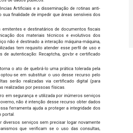
ncos de dados públicos.
ncias Artificiais e a disseminação de rotinas anti-
sua finalidade de impedir que áreas sensíveis dos
s emitentes e destinatários de documentos fiscais
cação dos materiais técnicos e evolutivos dos
viço não é destinado a interação máquina-máquina,
lizadas tem requisito atender esse perfil de uso e
de autenticação: Recaptcha, gov.br e certificado
orna o ato de quebrá-lo uma prática tolerada pela
 optou-se em substituir o uso desse recurso pelo
as serão realizadas via certificado digital (para
as realizadas por pessoas físicas.
ro em segurança e utilizada por inúmeros serviços
overno, não é intenção desse recurso obter dados
 essa ferramenta ajuda a proteger a integridade dos
 portal.
r diversos serviços sem precisar logar novamente
nismos que verificam se o uso das consultas,