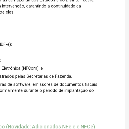
ias de Fazenda dos Estados e do Distrito Federal
 intervenção, garantindo a continuidade da
re eles:
DF-e);
;
 Eletrônica (NFCom); e
trados pelas Secretarias de Fazenda.
ras de software, emissores de documentos fiscais
ormalmente durante o período de implantação do
o (Novidade: Adicionados NFe e e NFCe)