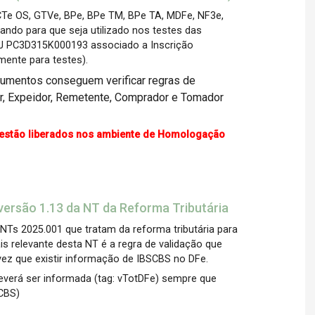
Te OS, GTVe, BPe, BPe TM, BPe TA, MDFe, NF3e,
zando para que seja utilizado nos testes das
J PC3D315K000193 associado a Inscrição
mente para testes).
umentos conseguem verificar regras de
or, Expeidor, Remetente, Comprador e Tomador
estão liberados nos ambiente de Homologação
ersão 1.13 da NT da Reforma Tributária
Ts 2025.001 que tratam da reforma tributária para
 relevante desta NT é a regra de validação que
z que existir informação de IBSCBS no DFe.
deverá ser informada (tag: vTotDFe) sempre que
SCBS)