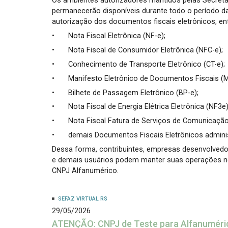
Os ambientes autorizadores mantidos pelas Secretar
permanecerão disponíveis durante todo o período da
autorização dos documentos fiscais eletrônicos, ent
•
Nota Fiscal Eletrônica (NF-e);
•
Nota Fiscal de Consumidor Eletrônica (NFC-e);
•
Conhecimento de Transporte Eletrônico (CT-e);
•
Manifesto Eletrônico de Documentos Fiscais (M
•
Bilhete de Passagem Eletrônico (BP-e);
•
Nota Fiscal de Energia Elétrica Eletrônica (NF3e)
•
Nota Fiscal Fatura de Serviços de Comunicação
•
demais Documentos Fiscais Eletrônicos adminis
Dessa forma, contribuintes, empresas desenvolvedo
e demais usuários podem manter suas operações n
CNPJ Alfanumérico.
SEFAZ VIRTUAL RS
29/05/2026
ATENÇÃO: CNPJ de Teste para Alfanuméric