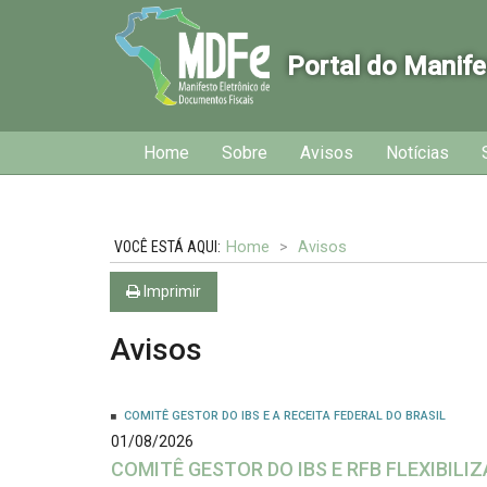
Portal do Manife
Início
Inicial
Home
Sobre
Avisos
Notícias
do
menu
Home
Avisos
Imprimir
Avisos
COMITÊ GESTOR DO IBS E A RECEITA FEDERAL DO BRASIL
01/08/2026
COMITÊ GESTOR DO IBS E RFB FLEXIBIL