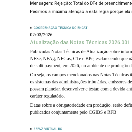
Mensagem:
Rejeição: Total do DFe de preenchimento
Pedimos a máxima atenção a esta regra porque ela r
COORDENAÇÃO TÉCNICA DO ENCAT
02/03/2026
Atualização das Notas Técnicas 2026.001
Publicadas Notas Técnicas de Atualização sobre inf
NF3e, NFAg, NFGas, CTe e BPe, esclarecendo que nã
de split payment, em 2026, no ambiente de produção d
Ou seja, os campos mencionados nas Notas Técnicas têm
os sistemas das administrações tributárias, emissores d
possam planejar, desenvolver e testar, com a devida an
caráter regulatório.
Datas sobre a obrigatoriedade em produção, serão defin
publicados conjuntamente pelo CGIBS e RFB.
SEFAZ VIRTUAL RS