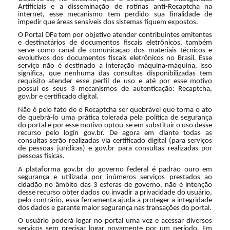
Artificiais e a disseminação de rotinas anti-Recaptcha na
internet, esse mecanismo tem perdido sua finalidade de
impedir que áreas sensíveis dos sistemas fiquem expostos.
O Portal DFe tem por objetivo atender contribuintes emitentes
e destinatários de documentos fiscais eletrônicos, também
serve como canal de comunicação dos materiais técnicos e
evolutivos dos documentos fiscais eletrônicos no Brasil. Esse
serviço não é destinado a interação máquina-máquina, isso
significa, que nenhuma das consultas disponibilizadas tem
requisito atender esse perfil de uso e até por esse motivo
possui os seus 3 mecanismos de autenticação: Recaptcha,
gov.br e certificado digital.
Não é pelo fato de o Recaptcha ser quebrável que torna o ato
de quebrá-lo uma prática tolerada pela política de segurança
do portal e por esse motivo optou-se em substituir o uso desse
recurso pelo login gov.br. De agora em diante todas as
consultas serão realizadas via certificado digital (para serviços
de pessoas jurídicas) e gov.br para consultas realizadas por
pessoas físicas.
A plataforma gov.br do governo federal é padrão ouro em
segurança e utilizada por inúmeros serviços prestados ao
cidadão no âmbito das 3 esferas de governo, não é intenção
desse recurso obter dados ou invadir a privacidade do usuário,
pelo contrário, essa ferramenta ajuda a proteger a integridade
dos dados e garante maior segurança nas transações do portal.
O usuário poderá logar no portal uma vez e acessar diversos
serviços sem precisar logar novamente por um período. Em