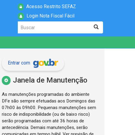
Acesso Restrito SEFAZ
Login Nota Fiscal Fácil
Buscar
Buscar
Entrar com
Janela de Manutenção
As manutenções programadas do ambiente
DFe são sempre efetuadas aos Domingos das
07h00 às 09h00. Pequenas manutenções sem
risco de indisponibilidade (ou de baixo risco)
serão programadas com até 36 horas de
antecedência. Demais manutenções, serão
comunicadas em tempo hábil. Ver previsão de