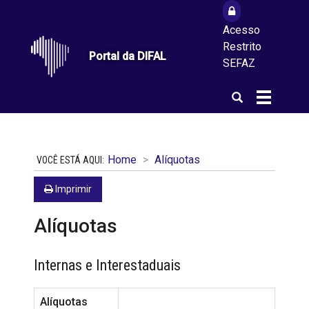
Acesso
Restrito
Portal da DIFAL
SEFAZ
Abrir
Alterna
a
a
busca
navegaçã
Home
Alíquotas
Imprimir
Alíquotas
Internas e Interestaduais
Alíquotas